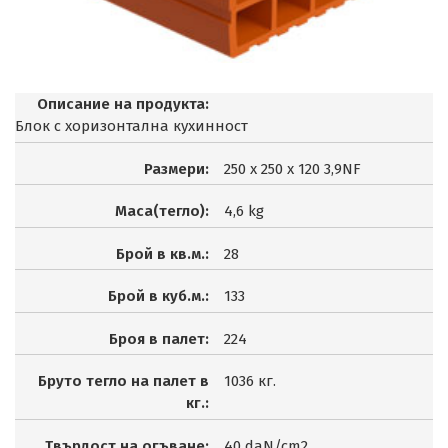
Описание на продукта:
Блок с хоризонтална кухинност
Размери:
250 x 250 x 120 3,9NF
Маса(тегло):
4,6 kg
Брой в кв.м.:
28
Брой в куб.м.:
133
Броя в палет:
224
Бруто тегло на палет в
1036 кг.
кг.:
Твърдост на огъване:
40 daN/cm2